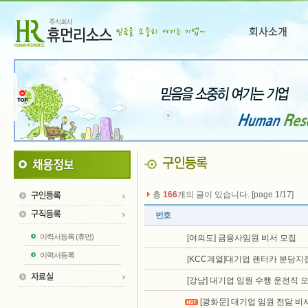
총
166
개의 글이 있습니다. [page 1/17]
번호
이력서등록 (휴먼)
[여의도] 금융사임원 비서 모집
이력서등록
[KCC계열]대기업 렌터카 분당지
[강남] 대기업 임원 수행 운전직 
[광화문] 대기업 임원 전담 비