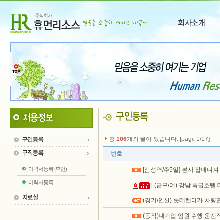
총
166
개의 글이 있습니다. [page 1/17]
번호
이력서등록 (휴먼)
[삼성역/주5일] 본사 잡매니져
이력서등록
[ (급구/여) 강남 특급호텔
(경기/안산) 롯데렌터카 차량
(동작)대기업 임원 수행 운전