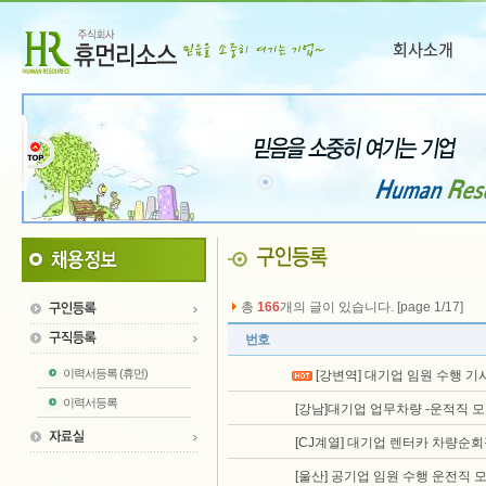
총
166
개의 글이 있습니다. [page 1/17]
번호
이력서등록 (휴먼)
[강변역] 대기업 임원 수행 기
이력서등록
[강남]대기업 업무차량 -운적직 
[CJ계열] 대기업 렌터카 차량순
[울산] 공기업 임원 수행 운전직 